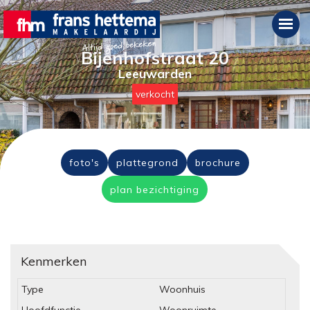
Bijenhofstraat 20
Leeuwarden
verkocht
foto's
plattegrond
brochure
plan bezichtiging
Kenmerken
Type
Woonhuis
Hoofdfunctie
Woonruimte