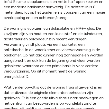
liefst 5 ruime slaapkamers, een nette half open keuken en
een moderne badkamer aanwezig. De achtertuin is 8
meter diep, ligt op het zuiden en is voorzien van een mooie
overkapping en een achterom/steeg.
De woning is voorzien van dakisolatie en HR++ glas. De
kozijnen zijn van hout en van kunststof en de tuindeuren,
achterdeur en balkondeur zijn recent vervangen.
Verwarming vindt plaats via een huurketel, een
palletkachel in de woonkamer en vloerverwarming in de
badkamer. Op het dak kunnen nog zonnepanelen worden
aangebracht en ook kan de begane grond vloer worden
geisoleerd waardoor er een prima basis is voor verdere
verduurzaming. Op dit moment heeft de woning
energielabel D.
Wat verder opvalt is dat de woning fraai afgewerkt is en
dat er diverse de originele elementen behouden zijn
gebleven. Er is een goede uitvalsbasis naar snelwegen en
het centrum van Leeuwarden is op wandelafstand te
bereiken, dit geldt ook voor scholen en de supermarkt.