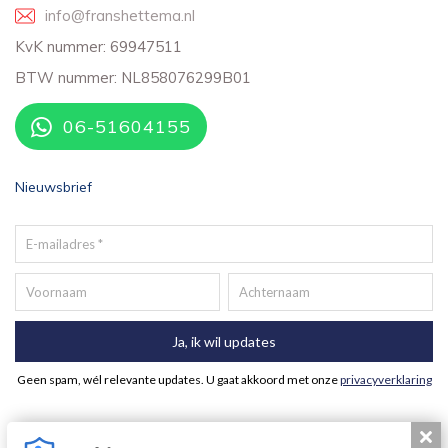
info@franshettema.nl
KvK nummer: 69947511
BTW nummer: NL858076299B01
06-51604155
Nieuwsbrief
Slui