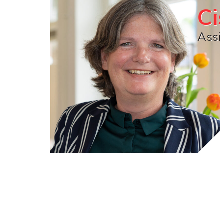
C
Ass