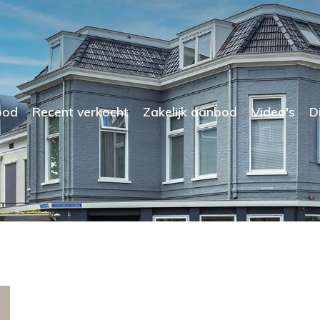
bod
Recent verkocht
Zakelijk aanbod
Video's
D