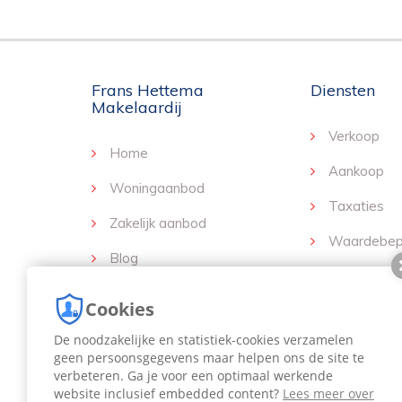
Frans Hettema
Diensten
Makelaardij
Verkoop
Home
Aankoop
Woningaanbod
Taxaties
Zakelijk aanbod
Waardebep
Blog
Verkoopstyl
Medewerkers
Cookies
Beheer en v
Ons verhaal
De noodzakelijke en statistiek-cookies verzamelen
Verhuur sel
geen persoonsgegevens maar helpen ons de site te
Contact
verbeteren. Ga je voor een optimaal werkende
website inclusief embedded content?
Lees meer over
MOVE