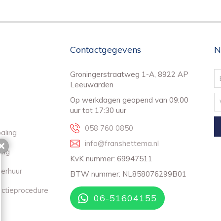
Contactgegevens
N
Groningerstraatweg 1-A, 8922 AP
Leeuwarden
Op werkdagen geopend van 09:00
uur tot 17:30 uur
058 760 0850
aling
info@franshettema.nl
Sluiten
ing
KvK nummer: 69947511
erhuur
BTW nummer: NL858076299B01
ectieprocedure
06-51604155