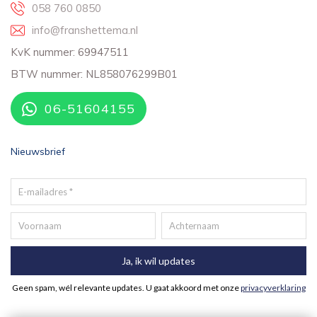
058 760 0850
info@franshettema.nl
KvK nummer: 69947511
BTW nummer: NL858076299B01
06-51604155
Nieuwsbrief