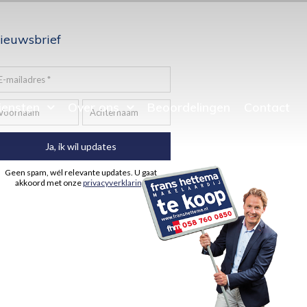
ieuwsbrief
iensten
Over ons
Beoordelingen
Contact