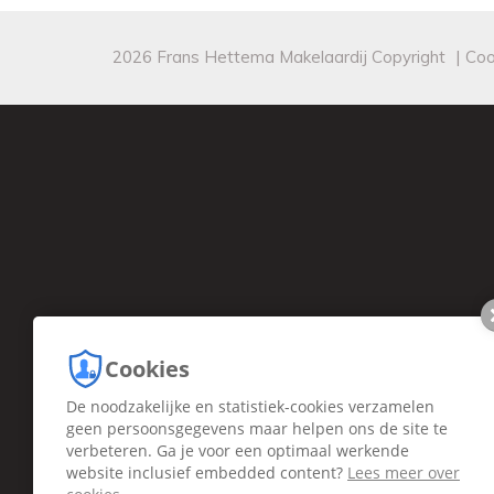
2026 Frans Hettema Makelaardij Copyright
|
Coo
Cookies
De noodzakelijke en statistiek-cookies verzamelen
geen persoonsgegevens maar helpen ons de site te
verbeteren. Ga je voor een optimaal werkende
website inclusief embedded content?
Lees meer over