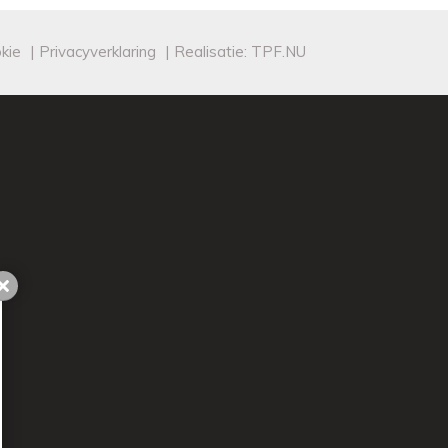
kie
|
Privacyverklaring
|
Realisatie:
TPF.NU
Sluiten