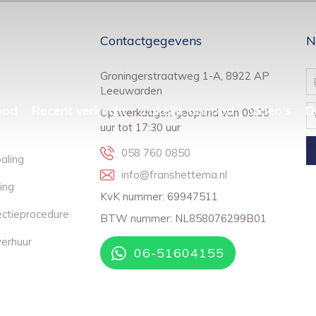
Contactgegevens
N
Groningerstraatweg 1-A, 8922 AP
Leeuwarden
bod
Recent verkocht
Zakelijk aanbod
Video's
D
Op werkdagen geopend van 09:00
uur tot 17:30 uur
058 760 0850
aling
info@franshettema.nl
ing
KvK nummer: 69947511
ectieprocedure
BTW nummer: NL858076299B01
erhuur
06-51604155