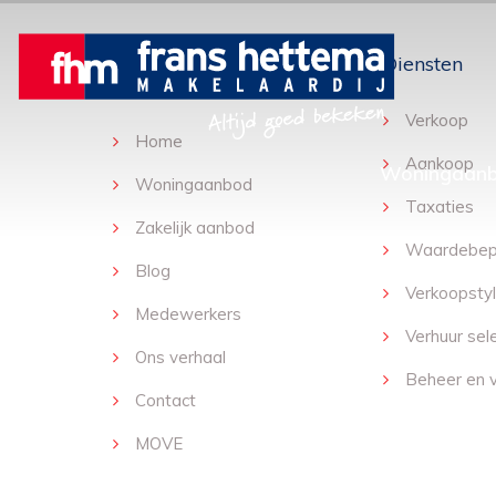
Frans Hettema
Diensten
Makelaardij
Verkoop
Home
Aankoop
Woningaan
Woningaanbod
Taxaties
Zakelijk aanbod
Waardebep
Blog
Verkoopstyl
Medewerkers
Verhuur sel
Ons verhaal
Beheer en v
Contact
MOVE