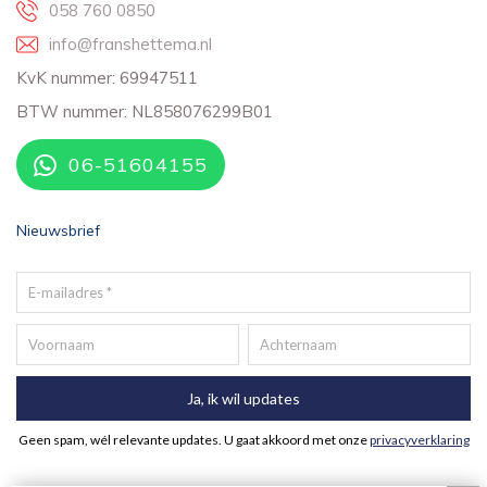
058 760 0850
info@franshettema.nl
KvK nummer: 69947511
BTW nummer: NL858076299B01
06-51604155
Nieuwsbrief