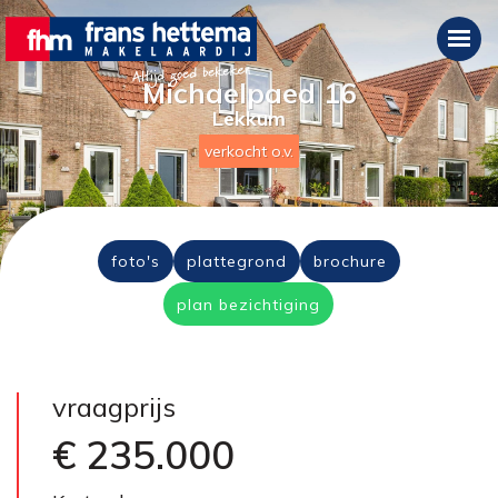
Michaelpaed 16
Lekkum
verkocht o.v.
foto's
plattegrond
brochure
plan bezichtiging
vraagprijs
€ 235.000